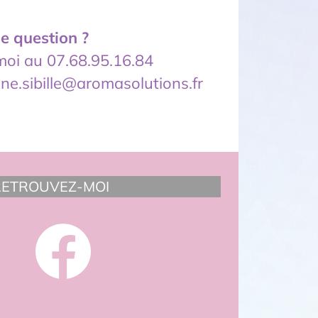
e question ?
oi au 07.68.95.16.84
ine.sibille@aromasolutions.fr
RETROUVEZ-MOI