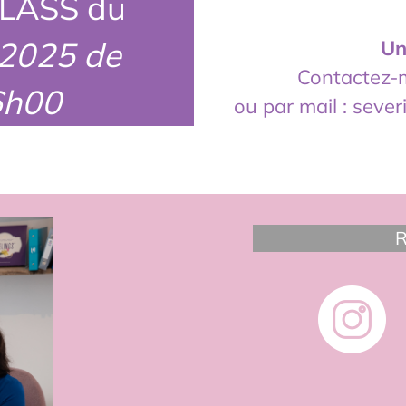
LASS du
 2025 de
Un
Contactez-m
6h00
ou par mail : sever