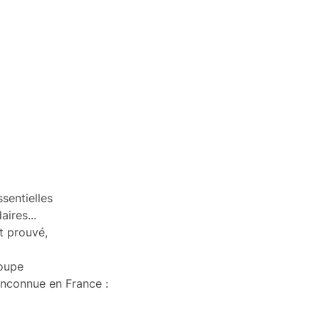
sentielles
ires...
t prouvé,
roupe
inconnue en France :