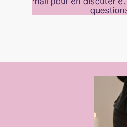
mail pour en discuter e
question