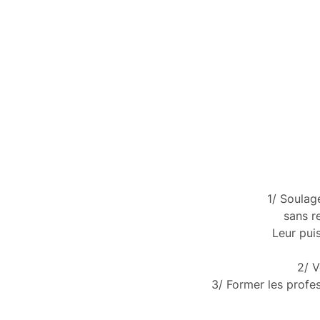
1/ Soulag
sans r
Leur pui
2/ V
3/ Former les profe