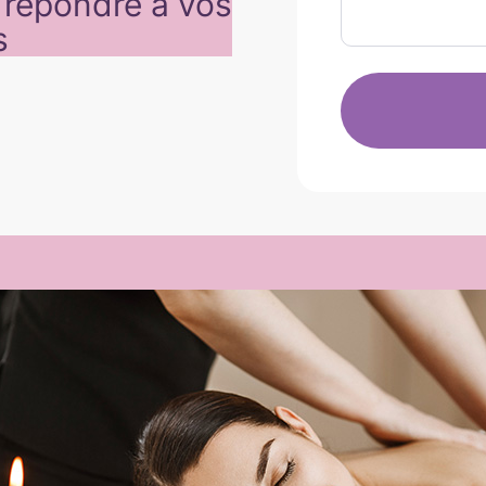
t répondre à vos
s